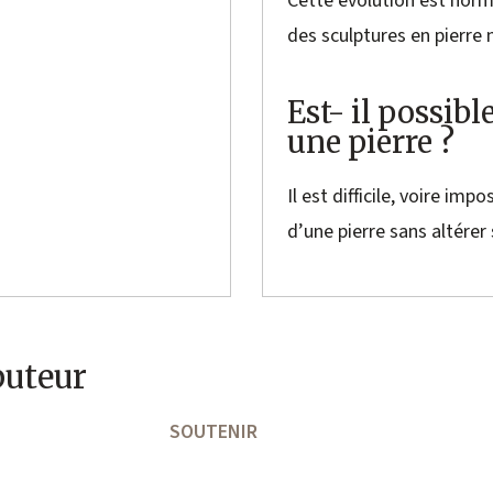
Cette évolution est norma
des sculptures en pierre n
Est- il possibl
une pierre ?
Il est difficile, voire im
d’une pierre sans altérer
buteur
SOUTENIR