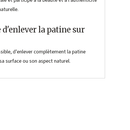
le et participe à la beauté et à l’authenticité
aturelle.
e d'enlever la patine sur
possible, d’enlever complètement la patine
 sa surface ou son aspect naturel.